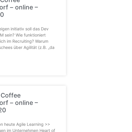
rf – online –
20
gen initiativ soll das Dev
 sein? Wie funktioniert
tlich im Recruiting? Warum
schees über Agilität (z.B. „da
 Coffee
rf – online –
20
 heute Agile Learning >>
uen im Unternehmen Heart of