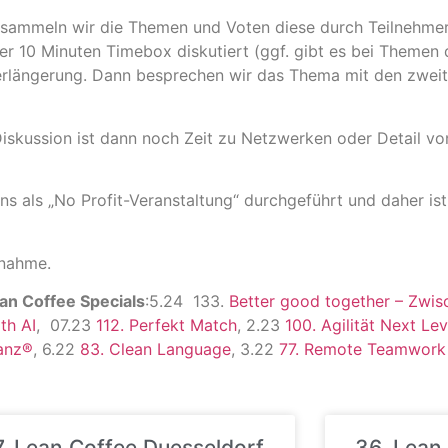
 sammeln wir die Themen und Voten diese durch Teilnehme
r 10 Minuten Timebox diskutiert (ggf. gibt es bei Themen d
Verlängerung. Dann besprechen wir das Thema mit den zwei
Diskussion ist dann noch Zeit zu Netzwerken oder Detail vo
ns als „No Profit-Veranstaltung“ durchgeführt und daher ist 
lnahme.
an Coffee Specials
:5.24 133.
Better good together – Zwis
th AI
, 07.23
112. Perfekt Match
, 2.23
100. Agilität Next Lev
anz®
, 6.22
83. Clean Language
, 3.22
77. Remote Teamwork
. Lean Coffee Duesseldorf
36. Lean