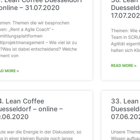
online – 31.07.2020
Duesseldo
17.07.20
emen: Themen die wir besprochen
en: „Rent a Agile Coach“ –
Themen: Wie ei
mittlungsplattformen
Team in SCRUM
tiprojektmanagement – Wie viel ist zu
Agilität eigen
l?Was ist dabei entscheidend? Welche
halten sich Kli
ement von
READ MORE »
AD MORE »
4. Lean Coffee
33. Lean
esseldorf – online –
Duesseldo
9.06.2020
07.06.20
te war die Energie in der Diskussion, so
Unsere Themen
s in einer kleinen Runde noch lange
Wissen aufba