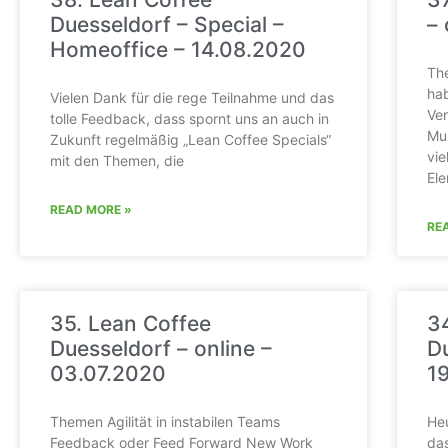
Duesseldorf – Special –
– 
Homeoffice – 14.08.2020
Th
hab
Vielen Dank für die rege Teilnahme und das
Ver
tolle Feedback, dass spornt uns an auch in
Mul
Zukunft regelmäßig „Lean Coffee Specials“
vie
mit den Themen, die
El
READ MORE »
RE
35. Lean Coffee
3
Duesseldorf – online –
Du
03.07.2020
1
Themen Agilität in instabilen Teams
Heu
Feedback oder Feed Forward New Work
das